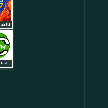
ngá FM
Alternativa FM Web Rádio