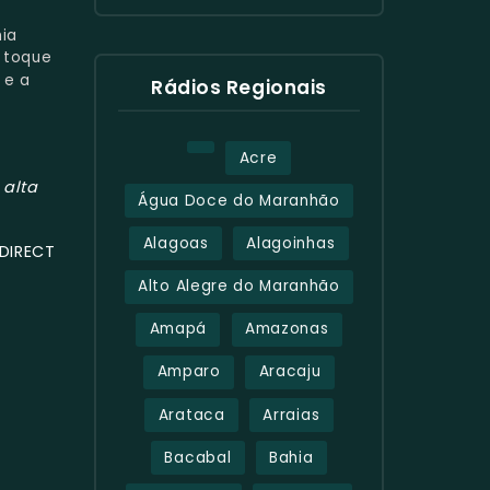
hia
 toque
 e a
Rádios Regionais
Acre
alta
Água Doce do Maranhão
Alagoas
Alagoinhas
DIRECT
Alto Alegre do Maranhão
Amapá
Amazonas
Amparo
Aracaju
Arataca
Arraias
Bacabal
Bahia