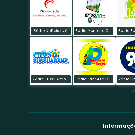
Rádio Notícias Já
Radio Monteiro Online
Rádio Sussuarana Web
Rádio Princesa Do Brejo FM
Informaçõe