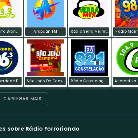
Rádio Serra Branca FM
Arapuan FM
Rádio Serra Mix Web
Rádio Mari
Rádio Liberdade FM
São João De Campina
Rádio Constelação FM
CARREGAR MAIS
s sobre Rádio Forroriando