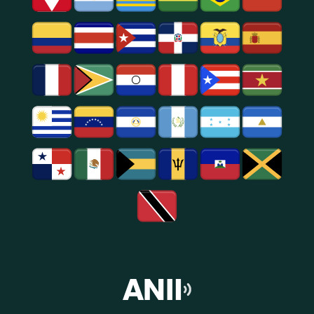
E
Entretenimento
Na
Região
De
São
Paulo.