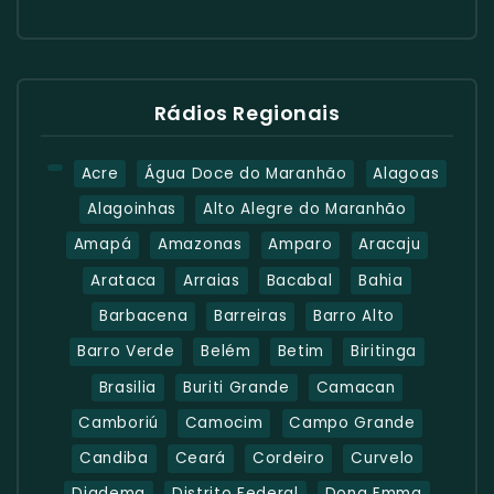
Rádios Regionais
Acre
Água Doce do Maranhão
Alagoas
Alagoinhas
Alto Alegre do Maranhão
Amapá
Amazonas
Amparo
Aracaju
Arataca
Arraias
Bacabal
Bahia
Barbacena
Barreiras
Barro Alto
Barro Verde
Belém
Betim
Biritinga
Brasilia
Buriti Grande
Camacan
Camboriú
Camocim
Campo Grande
Candiba
Ceará
Cordeiro
Curvelo
Diadema
Distrito Federal
Dona Emma