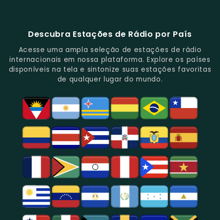
88.1
E
De
E
Emissoras
E
Programação
FM
Notícias.
Clássicos
Programas
De
Informações,
Diversificada
Brasil
E
De
São
É
E
-
Descubra Estações de Rádio por País
Novidades
Entretenimento.
Paulo,
Uma
Cobertura
Famosa
Do
Oferecendo
Referência
De
Por
Acesse uma ampla seleção de estações de rádio
Gênero.
Uma
No
Eventos
Sua
internacionais em nossa plataforma. Explore os países
Rica
Jornalismo
Esportivos,
Programação
disponíveis na tela e sintonize suas estações favoritas
Programação
Em
Especialmente
De
de qualquer lugar do mundo.
Musical
São
Futebol.
Música
E
Paulo.
Popular,
Cultural.
Notícias
E
Entretenimento
Na
Região
De
São
Paulo.