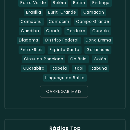
Barro Verde
Belém
Betim
Biritinga
Brasilia
Buriti Grande
Camacan
Camboriú
Camocim
Campo Grande
Candiba
Ceará
Cordeiro
Curvelo
Diadema
Distrito Federal
Dona Emma
Entre-Rios
Espírito Santo
Garanhuns
Girau do Ponciano
Goiânia
Goiás
Guarabira
Itabela
Itabi
Itabuna
Itaguaçu da Bahia
CARREGAR MAIS
Rádios Top