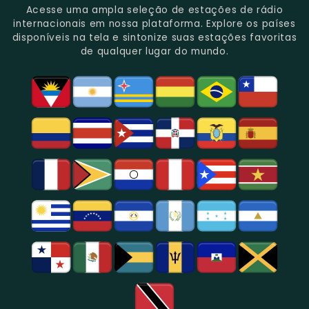
Do
Oferecendo
Referência
De
Por
Acesse uma ampla seleção de estações de rádio
Gênero.
Uma
No
Eventos
Sua
internacionais em nossa plataforma. Explore os países
Rica
Jornalismo
Esportivos,
Programação
disponíveis na tela e sintonize suas estações favoritas
Programação
Em
Especialmente
De
de qualquer lugar do mundo.
Musical
São
Futebol.
Música
E
Paulo.
Popular,
Cultural.
Notícias
E
Entretenimento
Na
Região
De
São
Paulo.