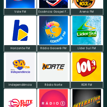
Vale FM
Essência Gospel FM
Arena FM
Horizonte FM
Rádio Goioerê FM
Líder Sul FM
Independência
Rádio Norte
RDR FM