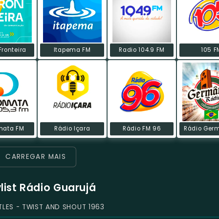
Fronteira
Itapema FM
Radio 104.9 FM
105 F
mata FM
Rádio Içara
Rádio FM 96
Rádio Ger
CARREGAR MAIS
ylist Rádio Guarujá
TLES - TWIST AND SHOUT 1963