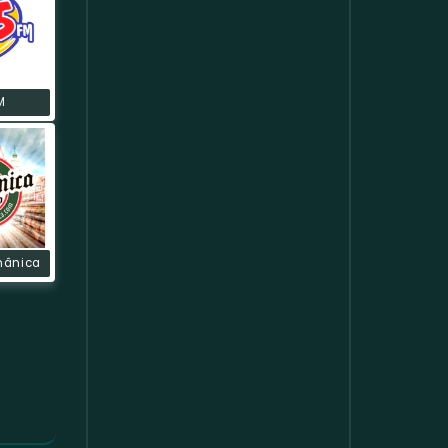
M
mânica