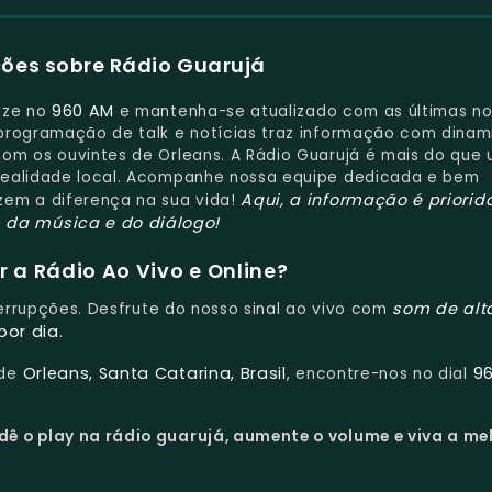
ões sobre Rádio Guarujá
960 AM
nize no
e mantenha-se atualizado com as últimas no
 programação de talk e notícias traz informação com dina
om os ouvintes de Orleans. A Rádio Guarujá é mais do que
realidade local. Acompanhe nossa equipe dedicada e bem
Aqui, a informação é priorid
zem a diferença na sua vida!
da música e do diálogo!
 a Rádio Ao Vivo e Online?
som de alt
terrupções. Desfrute do nosso sinal ao vivo com
por dia
.
Orleans, Santa Catarina, Brasil
9
 de
, encontre-nos no dial
dê o play na rádio guarujá, aumente o volume e viva a me