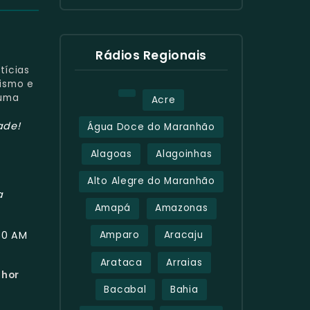
Rádios Regionais
tícias
mismo e
 uma
Acre
ade!
Água Doce do Maranhão
Alagoas
Alagoinhas
Alto Alegre do Maranhão
a
Amapá
Amazonas
60 AM
Amparo
Aracaju
Arataca
Arraias
lhor
Bacabal
Bahia