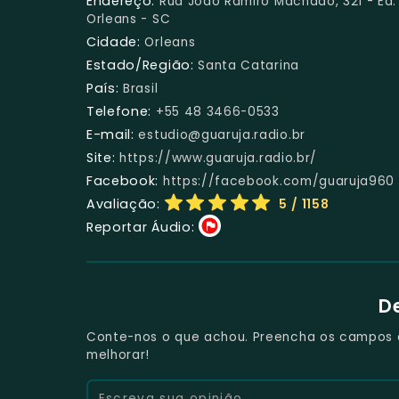
Endereço:
Rua João Ramiro Machado, 321 - Ed.
Orleans - SC
Cidade:
Orleans
Estado/Região:
Santa Catarina
País:
Brasil
Telefone:
+55 48 3466-0533
E-mail:
estudio@guaruja.radio.br
Site:
https://www.guaruja.radio.br/
Facebook:
https://facebook.com/guaruja960
Avaliação:
5
/ 1158
Reportar Áudio:
D
Conte-nos o que achou. Preencha os campos e 
melhorar!