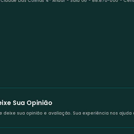
 Cidade Das Colinas 4º Andar - Sala 06 - 88.870-000 - Cent
eixe Sua Opinião
deixe sua opinião e avaliação. Sua experiência nos ajuda 