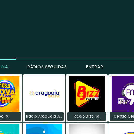
RINA
RÁDIOS SEGUIDAS
ENTRAR
vaFM
Rádio Araguaia AM
Rádio Bizz FM
Centro Oe