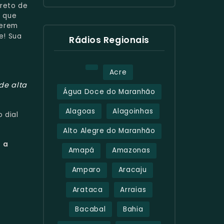
ireto de
a que
herem
e! Sua
Rádios Regionais
Acre
de alta
Água Doce do Maranhão
Alagoas
Alagoinhas
 dial
Alto Alegre do Maranhão
a a
Amapá
Amazonas
Amparo
Aracaju
Arataca
Arraias
Bacabal
Bahia