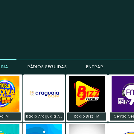
RINA
RÁDIOS SEGUIDAS
ENTRAR
vaFM
Rádio Araguaia AM
Rádio Bizz FM
Centro Oe