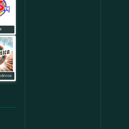
M
mânica