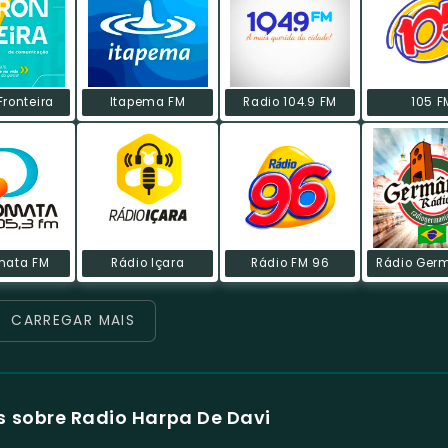
Fronteira
Itapema FM
Radio 104.9 FM
105 F
mata FM
Rádio Içara
Rádio FM 96
Rádio Ger
CARREGAR MAIS
 sobre Radio Harpa De Davi