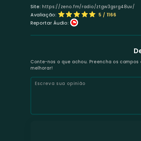
Site:
https://zeno.fm/radio/ztgw3gsrg48uv/
Avaliação:
5
/ 1166
Reportar Áudio:
D
Conte-nos o que achou. Preencha os campos e 
melhorar!