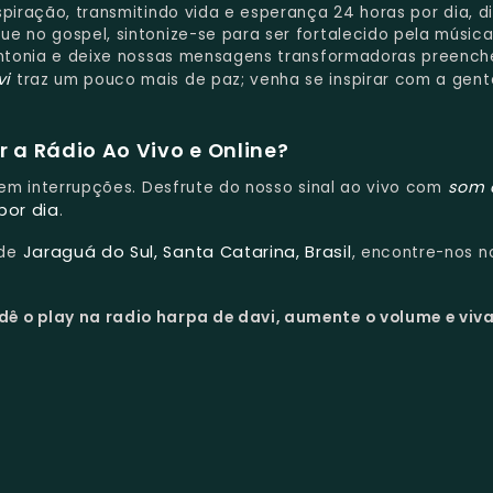
spiração, transmitindo vida e esperança 24 horas por dia, d
e no gospel, sintonize-se para ser fortalecido pela músic
sintonia e deixe nossas mensagens transformadoras preenc
vi
traz um pouco mais de paz; venha se inspirar com a gent
 a Rádio Ao Vivo e Online?
som 
 sem interrupções. Desfrute do nosso sinal ao vivo com
por dia
.
Jaraguá do Sul, Santa Catarina, Brasil
 de
, encontre-nos no
dê o play na radio harpa de davi, aumente o volume e viv