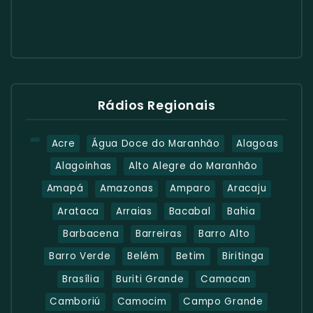
Rádios Regionais
Acre
Água Doce do Maranhão
Alagoas
Alagoinhas
Alto Alegre do Maranhão
Amapá
Amazonas
Amparo
Aracaju
Arataca
Arraias
Bacabal
Bahia
Barbacena
Barreiras
Barro Alto
Barro Verde
Belém
Betim
Biritinga
Brasília
Buriti Grande
Camacan
Camboriú
Camocim
Campo Grande