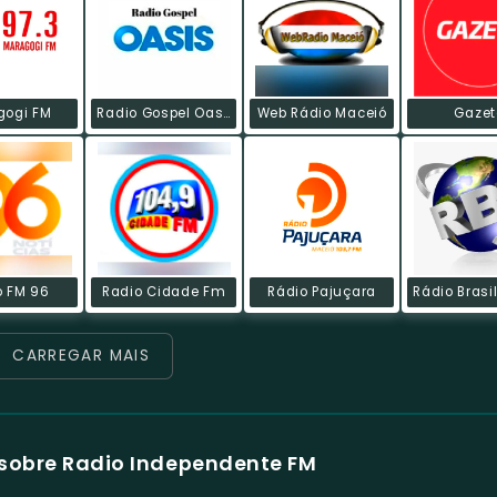
gogi FM
Radio Gospel Oasis
Web Rádio Maceió
Gazet
o FM 96
Radio Cidade Fm
Rádio Pajuçara
CARREGAR MAIS
sobre Radio Independente FM