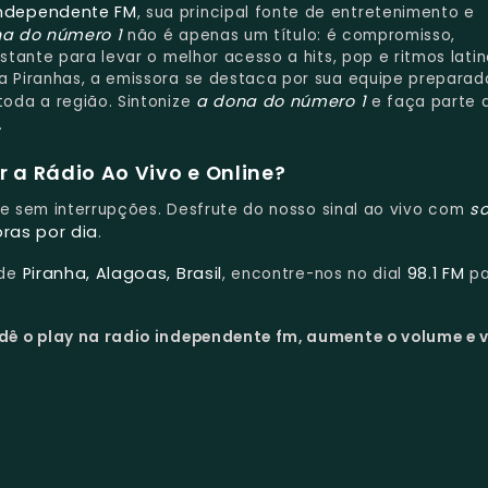
Independente FM
, sua principal fonte de entretenimento e
a do número 1
não é apenas um título: é compromisso,
tante para levar o melhor acesso a hits, pop e ritmos latin
 Piranhas, a emissora se destaca por sua equipe preparad
a dona do número 1
oda a região. Sintonize
e faça parte 
.
 a Rádio Ao Vivo e Online?
s
s e sem interrupções. Desfrute do nosso sinal ao vivo com
oras por dia
.
Piranha, Alagoas, Brasil
98.1 FM
 de
, encontre-nos no dial
pa
dê o play na radio independente fm, aumente o volume e v