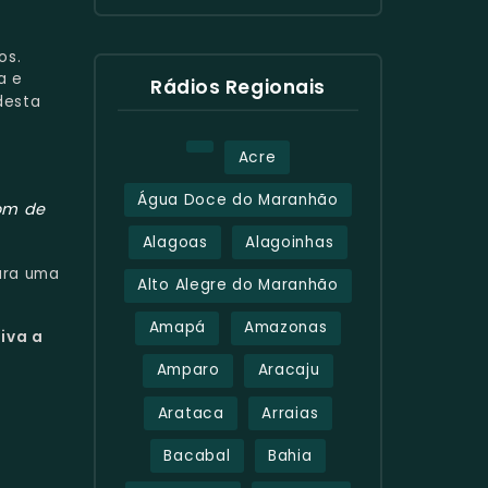
os.
a e
Rádios Regionais
desta
Acre
Água Doce do Maranhão
om de
Alagoas
Alagoinhas
ra uma
Alto Alegre do Maranhão
Amapá
Amazonas
iva a
Amparo
Aracaju
Arataca
Arraias
Bacabal
Bahia