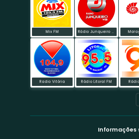
Mix FM
Rádio Junqueiro Web
Mara
Radio Vitória
Rádio Litoral FM
Rádi
Informações 