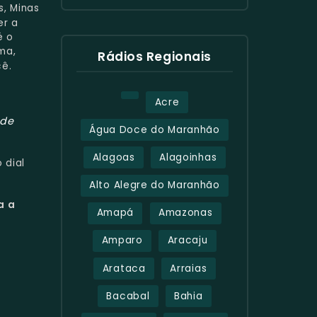
s, Minas
er a
é o
ma,
Rádios Regionais
cê.
Acre
de
Água Doce do Maranhão
Alagoas
Alagoinhas
 dial
Alto Alegre do Maranhão
a a
Amapá
Amazonas
Amparo
Aracaju
Arataca
Arraias
Bacabal
Bahia