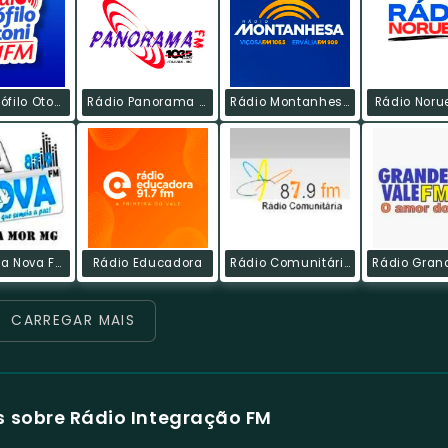
Rádio Teófilo Otoni
Rádio Panorama FM
Rádio Montanhesa
Rádio Noru
Rádio Boa Nova FM
Rádio Educadora
Rádio Comunitária
CARREGAR MAIS
 sobre Rádio Integração FM