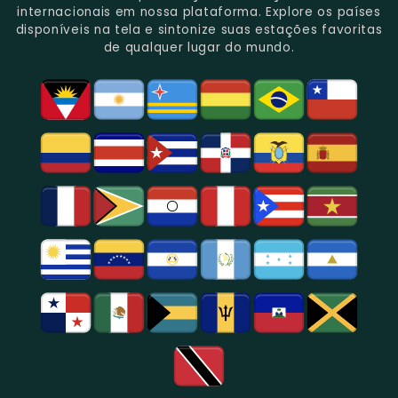
Gênero.
Uma
No
Eventos
Sua
internacionais em nossa plataforma. Explore os países
Rica
Jornalismo
Esportivos,
Programação
disponíveis na tela e sintonize suas estações favoritas
Programação
Em
Especialmente
De
de qualquer lugar do mundo.
Musical
São
Futebol.
Música
E
Paulo.
Popular,
Cultural.
Notícias
E
Entretenimento
Na
Região
De
São
Paulo.