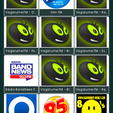
Vagalume.FM - O Melhor De Guns 'N Roses
Hits FM
Vagalume.FM - Rap E Hip Hop
Vagalume.FM - Pop Anos 90
Vagalume.FM - Breeze
Vagalume.FM - Experimental
Rádio BandNews FM
Vagalume.FM - Blues
Vagalume.FM - Reggae