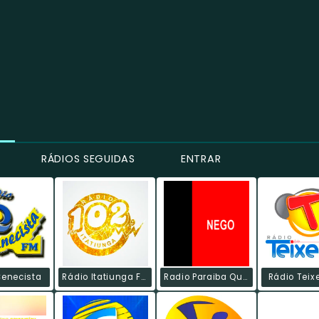
RÁDIOS SEGUIDAS
ENTRAR
Cenecista
Rádio Itatiunga FM
Radio Paraiba Que Eu Amo
Rádio Teix