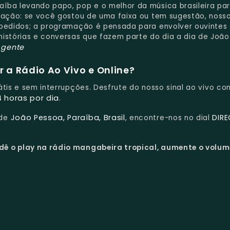
aíba levando papo, pop e o melhor da música brasileira pa
eração: se você gostou de uma faixa ou tem sugestão, noss
e pedidos; a programação é pensada para envolver ouvinte
histórias e conversas que fazem parte do dia a dia de João
 gente
 a Rádio Ao Vivo e Online?
rátis e sem interrupções. Desfrute do nosso sinal ao vivo c
4 horas por dia
.
João Pessoa, Paraíba, Brasil
DIR
 de
, encontre-nos no dial
dê o play na rádio mangabeira tropical, aumente o volum