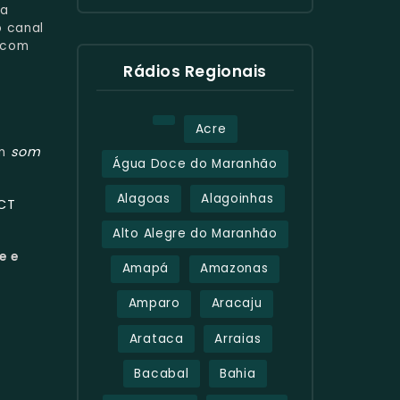
ra
o canal
s com
Rádios Regionais
Acre
som
om
Água Doce do Maranhão
Alagoas
Alagoinhas
ECT
Alto Alegre do Maranhão
e e
Amapá
Amazonas
Amparo
Aracaju
Arataca
Arraias
Bacabal
Bahia