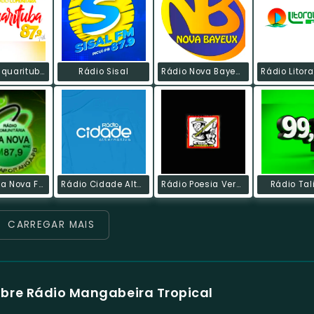
Rádio Taquarituba FM
Rádio Sisal
Rádio Nova Bayeux Web
Rádio Boa Nova FM
Rádio Cidade Alternativa
Rádio Poesia Verso E Viola
Rádio Ta
CARREGAR MAIS
bre Rádio Mangabeira Tropical