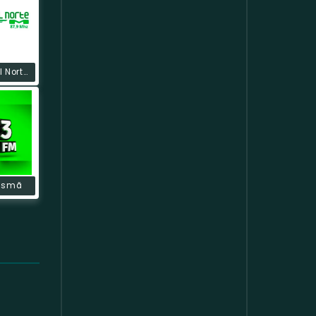
Rádio Litoral Norte FM
lismã