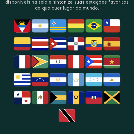
Rica
Jornalismo
Esportivos,
Programação
disponíveis na tela e sintonize suas estações favoritas
Programação
Em
Especialmente
De
de qualquer lugar do mundo.
Musical
São
Futebol.
Música
E
Paulo.
Popular,
Cultural.
Notícias
E
Entretenimento
Na
Região
De
São
Paulo.