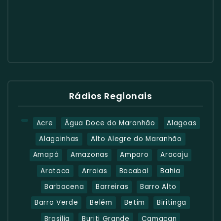
Rádios Regionais
Acre
Água Doce do Maranhão
Alagoas
Alagoinhas
Alto Alegre do Maranhão
Amapá
Amazonas
Amparo
Aracaju
Arataca
Arraias
Bacabal
Bahia
Barbacena
Barreiras
Barro Alto
Barro Verde
Belém
Betim
Biritinga
Brasilia
Buriti Grande
Camacan