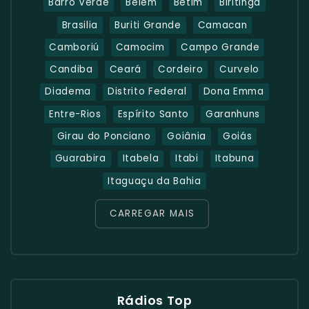
Barro Verde
Belém
Betim
Biritinga
Brasilia
Buriti Grande
Camacan
Camboriú
Camocim
Campo Grande
Candiba
Ceará
Cordeiro
Curvelo
Diadema
Distrito Federal
Dona Emma
Entre-Rios
Espírito Santo
Garanhuns
Girau do Ponciano
Goiânia
Goiás
Guarabira
Itabela
Itabi
Itabuna
Itaguaçu da Bahia
CARREGAR MAIS
Rádios Top