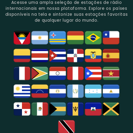
Do
Oferecendo
Referência
De
Por
Acesse uma ampla seleção de estações de rádio
Gênero.
Uma
No
Eventos
Sua
internacionais em nossa plataforma. Explore os países
Rica
Jornalismo
Esportivos,
Programação
disponíveis na tela e sintonize suas estações favoritas
Programação
Em
Especialmente
De
de qualquer lugar do mundo.
Musical
São
Futebol.
Música
E
Paulo.
Popular,
Cultural.
Notícias
E
Entretenimento
Na
Região
De
São
Paulo.