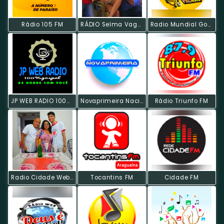
Rádio 105 FM
RÁDIO Selma Vagna FM
Radio Mundial Gospel
JP WEB RADIO 100% GOSPEL
Novaprimeira Nacional
Rádio Triunfo FM
Radio Cidade Web To
Tocantins FM
Cidade FM