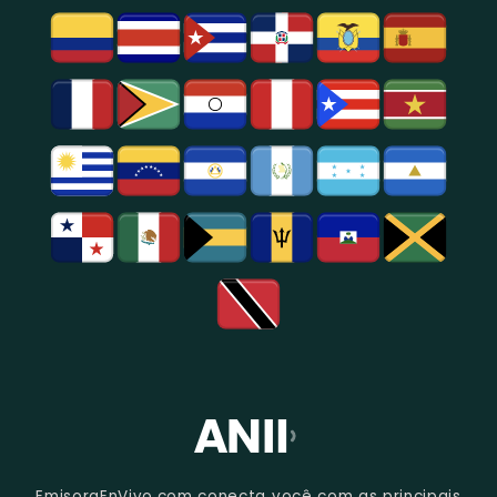
Entretenimento
Na
Região
De
São
Paulo.
EmisoraEnVivo.com conecta você com as principais