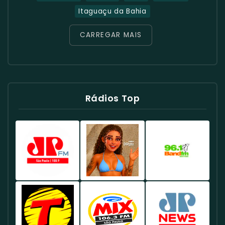
Itaguaçu da Bahia
CARREGAR MAIS
Rádios Top
Rádio
Rádio
Rádio
Jovem
Globo
Band
Pan
98.1
96.1
100.9
FM
FM
FM
Brasil
Brasil