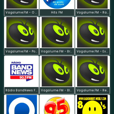
Vagalume.FM - O Melhor De Guns 'N Roses
Hits FM
Vagalume.FM - Rap E Hip Hop
Vagalume.FM - Pop Anos 90
Vagalume.FM - Breeze
Vagalume.FM - Experimental
Rádio BandNews FM
Vagalume.FM - Blues
Vagalume.FM - Reggae