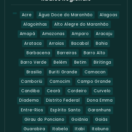
Acre
Água Doce do Maranhão
Alagoas
Alagoinhas
Alto Alegre do Maranhão
Amapá
Amazonas
Amparo
Aracaju
Arataca
Arraias
Bacabal
Bahia
Barbacena
Barreiras
Barro Alto
Barro Verde
Belém
Betim
Biritinga
Brasilia
Buriti Grande
Camacan
Camboriú
Camocim
Campo Grande
Candiba
Ceará
Cordeiro
Curvelo
Diadema
Distrito Federal
Dona Emma
Entre-Rios
Espírito Santo
Garanhuns
Girau do Ponciano
Goiânia
Goiás
Guarabira
Itabela
Itabi
Itabuna