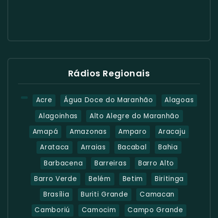
Rádios Regionais
Acre
Água Doce do Maranhão
Alagoas
Alagoinhas
Alto Alegre do Maranhão
Amapá
Amazonas
Amparo
Aracaju
Arataca
Arraias
Bacabal
Bahia
Barbacena
Barreiras
Barro Alto
Barro Verde
Belém
Betim
Biritinga
Brasília
Buriti Grande
Camacan
Camboriú
Camocim
Campo Grande