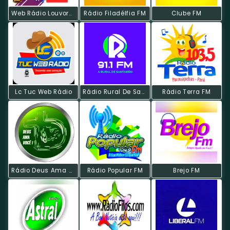
Web Rádio Louvores Que Edificam
Rádio Filadélfia FM
Clube FM
Lc Tuc Web Rádio
Rádio Rural De Santarém
Rádio Terra FM
Rádio Deus Ama Você
Rádio Popular FM
Brejo FM