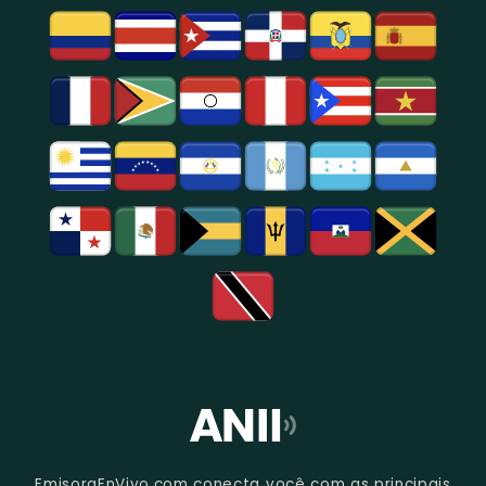
Entretenimento
Na
Região
De
São
Paulo.
EmisoraEnVivo.com conecta você com as principais