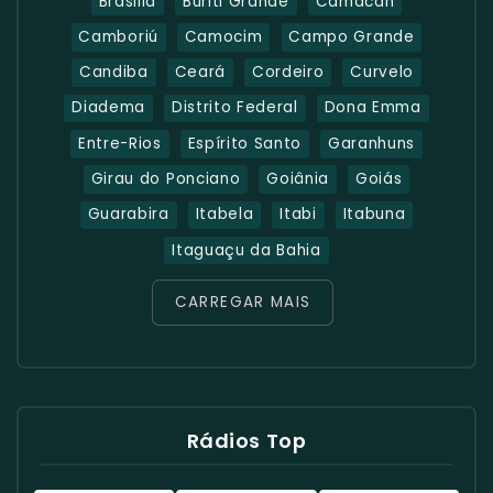
Brasilia
Buriti Grande
Camacan
Camboriú
Camocim
Campo Grande
Candiba
Ceará
Cordeiro
Curvelo
Diadema
Distrito Federal
Dona Emma
Entre-Rios
Espírito Santo
Garanhuns
Girau do Ponciano
Goiânia
Goiás
Guarabira
Itabela
Itabi
Itabuna
Itaguaçu da Bahia
CARREGAR MAIS
Rádios Top