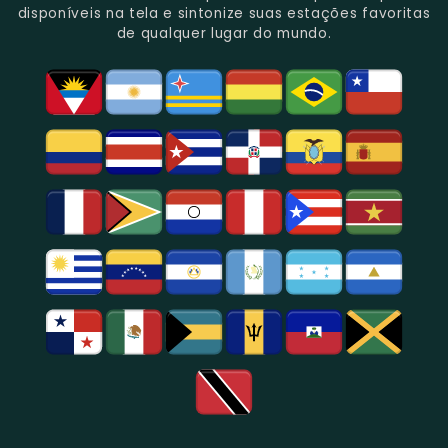
Rica
Jornalismo
Esportivos,
Programação
disponíveis na tela e sintonize suas estações favoritas
Programação
Em
Especialmente
De
de qualquer lugar do mundo.
Musical
São
Futebol.
Música
E
Paulo.
Popular,
Cultural.
Notícias
E
Entretenimento
Na
Região
De
São
Paulo.