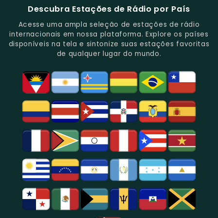
E
De
São
É
E
-
Descubra Estações de Rádio por País
Novidades
Entretenimento.
Paulo,
Uma
Cobertura
Famosa
Do
Oferecendo
Referência
De
Por
Acesse uma ampla seleção de estações de rádio
Gênero.
Uma
No
Eventos
Sua
internacionais em nossa plataforma. Explore os países
Rica
Jornalismo
Esportivos,
Programação
disponíveis na tela e sintonize suas estações favoritas
Programação
Em
Especialmente
De
de qualquer lugar do mundo.
Musical
São
Futebol.
Música
E
Paulo.
Popular,
Cultural.
Notícias
E
Entretenimento
Na
Região
De
São
Paulo.