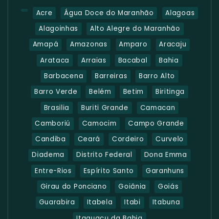
Acre
Água Doce do Maranhão
Alagoas
Alagoinhas
Alto Alegre do Maranhão
Amapá
Amazonas
Amparo
Aracaju
Arataca
Arraias
Bacabal
Bahia
Barbacena
Barreiras
Barro Alto
Barro Verde
Belém
Betim
Biritinga
Brasilia
Buriti Grande
Camacan
Camboriú
Camocim
Campo Grande
Candiba
Ceará
Cordeiro
Curvelo
Diadema
Distrito Federal
Dona Emma
Entre-Rios
Espírito Santo
Garanhuns
Girau do Ponciano
Goiânia
Goiás
Guarabira
Itabela
Itabi
Itabuna
Itaguaçu da Bahia