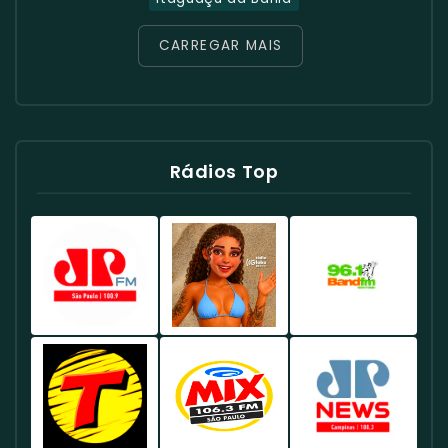
CARREGAR MAIS
Rádios Top
Rádio
Rádio
Rádio
Jovem
Globo
Band
Pan
98.1
96.1
100.9
FM
FM
FM
Brasil
Brasil
Brasil
-
-