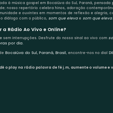
da à música gospel em Bocaiúva do Sul, Paraná, pensada 
de; nosso repertório celebra hinos, adoração contemporân
munidade e ouvintes em momentos de reflexão e alegria, 
som que eleva
som que eleva
ao diálogo com o público,
e
 a Rádio Ao Vivo e Online?
s
s e sem interrupções. Desfrute do nosso sinal ao vivo com
oras por dia
.
Bocaiúva do Sul, Paraná, Brasil
D
 de
, encontre-nos no dial
dê o play na rádio palavra de fé j.m, aumente o volume e 