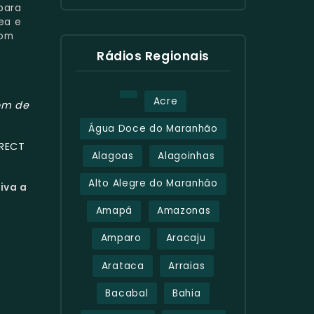
para
ea e
com
.
Rádios Regionais
Acre
om de
Água Doce do Maranhão
IRECT
Alagoas
Alagoinhas
Alto Alegre do Maranhão
viva a
Amapá
Amazonas
Amparo
Aracaju
Arataca
Arraias
Bacabal
Bahia