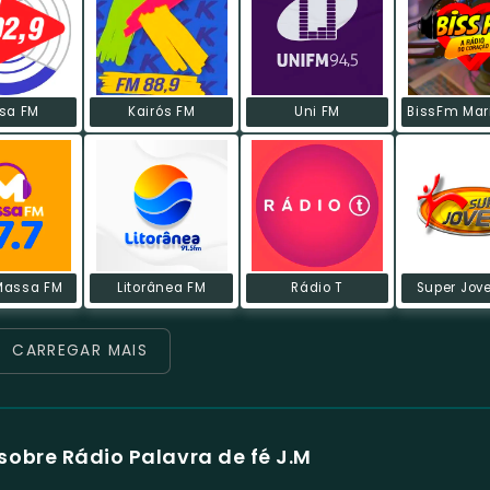
sa FM
Kairós FM
Uni FM
Massa FM
Litorânea FM
Rádio T
Super Jov
CARREGAR MAIS
sobre Rádio Palavra de fé J.M