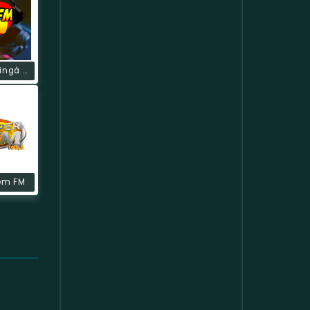
BissFm Maringá WebRádio
em FM