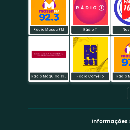
Rádio Massa FM
Rádio T
Nos
Radio Máquina Instrumental
Rádio Cornélio
Rádio 
Informações 