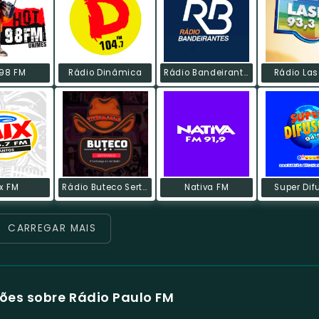
 98 FM
Rádio Dinâmica
Rádio Bandeirantes FM
Rádio Las
x FM
Rádio Buteco Sertanejo
Nativa FM
Super Dif
CARREGAR MAIS
ões sobre Rádio Paulo FM