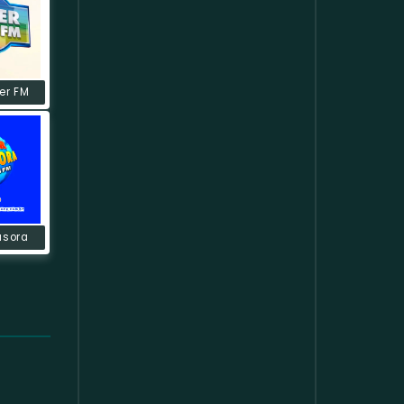
er FM
usora