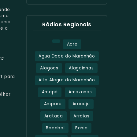
iando
 uma
verso
Rádios Regionais
e a
Acre
Água Doce do Maranhão
ta
Alagoas
Alagoinhas
CT
para
Alto Alegre do Maranhão
Amapá
Amazonas
elhor
Amparo
Aracaju
Arataca
Arraias
Bacabal
Bahia