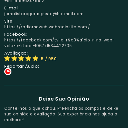
+55 19 99680-6912
E-mail:
jornalistarogeraugusto@hotmail.com
Site:
https://radiornaweb.webradiosite.com./
Facebook:
https://facebook.com/tv-e-r%c3%a1dio-r-na-web-
vale-e-litoral-106771534422705
Avaliação:
5
/ 950
Reportar Áudio:
Deixe Sua Opinião
Conte-nos o que achou. Preencha os campos e deixe
sua opinião e avaliação. Sua experiência nos ajuda a
melhorar!