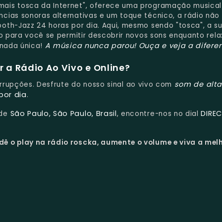
mais tosca da Internet", oferece uma programação musical
cias sonoras alternativas e um toque técnico, a rádio não
oth-Jazz 24 horas por dia. Aqui, mesmo sendo "tosca", a s
to para você se permitir descobrir novos sons enquanto rel
A música nunca parou!
Ouça e veja a difere
rnada única!
 a Rádio Ao Vivo e Online?
som de alta
terrupções. Desfrute do nosso sinal ao vivo com
por dia
.
São Paulo, São Paulo, Brasil
DIRE
 de
, encontre-nos no dial
dê o play na rádio roscka, aumente o volume e viva a mel