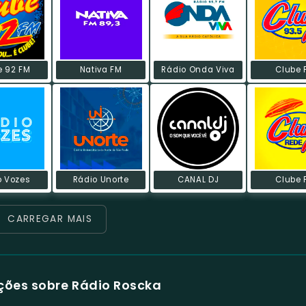
e 92 FM
Nativa FM
Rádio Onda Viva
Clube 
o Vozes
Rádio Unorte
CANAL DJ
Clube 
CARREGAR MAIS
ções sobre Rádio Roscka