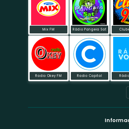
Mix FM
Rádio Pangeia Sat
Club
Radio Okey FM
Radio Capital
Rádi
Informa