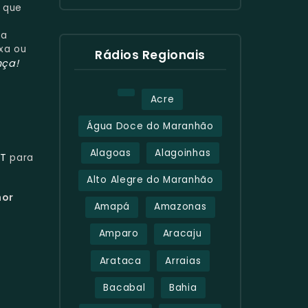
 que
ua
axa ou
Rádios Regionais
nça!
Acre
Água Doce do Maranhão
Alagoas
Alagoinhas
CT
para
Alto Alegre do Maranhão
hor
Amapá
Amazonas
Amparo
Aracaju
Arataca
Arraias
Bacabal
Bahia