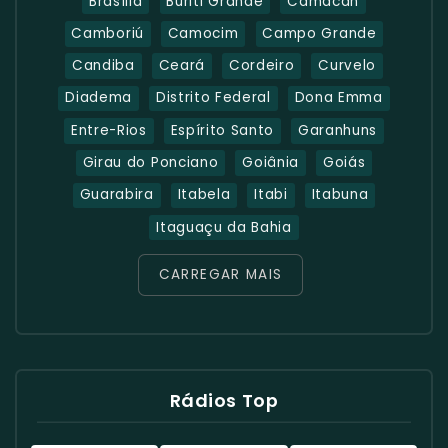
Brasília
Buriti Grande
Camacan
Camboriú
Camocim
Campo Grande
Candiba
Ceará
Cordeiro
Curvelo
Diadema
Distrito Federal
Dona Emma
Entre-Rios
Espírito Santo
Garanhuns
Girau do Ponciano
Goiânia
Goiás
Guarabira
Itabela
Itabi
Itabuna
Itaguaçu da Bahia
CARREGAR MAIS
Rádios Top