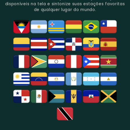
Rica
Jornalismo
Esportivos,
Programação
disponíveis na tela e sintonize suas estações favoritas
Programação
Em
Especialmente
De
de qualquer lugar do mundo.
Musical
São
Futebol.
Música
E
Paulo.
Popular,
Cultural.
Notícias
E
Entretenimento
Na
Região
De
São
Paulo.