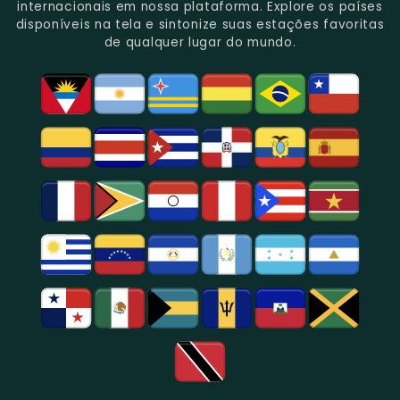
Gênero.
Uma
No
Eventos
Sua
internacionais em nossa plataforma. Explore os países
Rica
Jornalismo
Esportivos,
Programação
disponíveis na tela e sintonize suas estações favoritas
Programação
Em
Especialmente
De
de qualquer lugar do mundo.
Musical
São
Futebol.
Música
E
Paulo.
Popular,
Cultural.
Notícias
E
Entretenimento
Na
Região
De
São
Paulo.