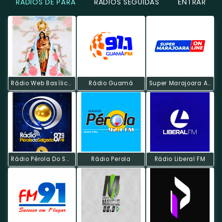
RÁDIOS DE PARÁ
RÁDIOS SEGUIDAS
ENTRAR
Rádio Web Basílica De Nazaré
Rádio Guamá
Super Marajoara AM KHz
Rádio Pérola Do Salgado
Rádio Perola
Rádio Liberal FM