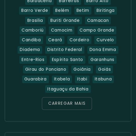
Barbacena
Barreiras
Barro Alto
Barro Verde
Belém
Betim
Biritinga
Brasilia
Buriti Grande
Camacan
Camboriú
Camocim
Campo Grande
Candiba
Ceará
Cordeiro
Curvelo
Diadema
Distrito Federal
Dona Emma
Entre-Rios
Espírito Santo
Garanhuns
Girau do Ponciano
Goiânia
Goiás
Guarabira
Itabela
Itabi
Itabuna
Itaguaçu da Bahia
CARREGAR MAIS