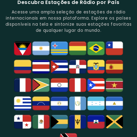
Descubra Estações de Rádio por País
Novidades
Entretenimento.
Paulo,
Uma
Cobertura
Famosa
Do
Oferecendo
Referência
De
Por
Acesse uma ampla seleção de estações de rádio
Gênero.
Uma
No
Eventos
Sua
internacionais em nossa plataforma. Explore os países
Rica
Jornalismo
Esportivos,
Programação
disponíveis na tela e sintonize suas estações favoritas
Programação
Em
Especialmente
De
de qualquer lugar do mundo.
Musical
São
Futebol.
Música
E
Paulo.
Popular,
Cultural.
Notícias
E
Entretenimento
Na
Região
De
São
Paulo.