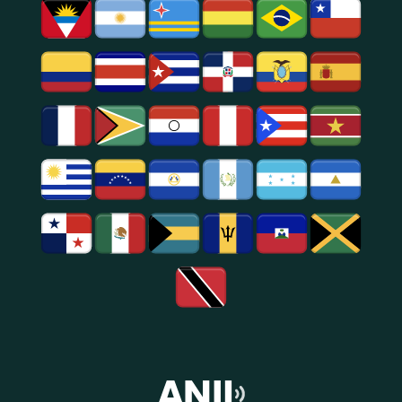
Popular,
Cultural.
Notícias
E
Entretenimento
Na
Região
De
São
Paulo.