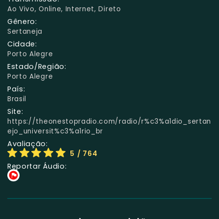
Ao Vivo, Online, Internet, Direto
Gênero:
Sertaneja
Cidade:
Porto Alegre
Estado/Região:
Porto Alegre
País:
Brasil
Site:
https://theonestopradio.com/radio/r%c3%a1dio_sertan
ejo_universit%c3%a1rio_br
Avaliação:
5
/ 764
Reportar Áudio: