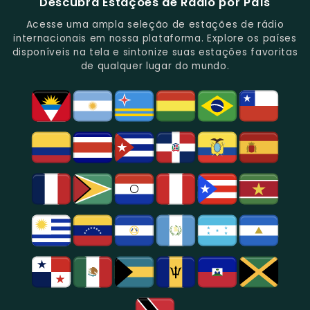
Descubra Estações de Rádio por País
Novidades
Entretenimento.
Paulo,
Uma
Cobertura
Famosa
Do
Oferecendo
Referência
De
Por
Acesse uma ampla seleção de estações de rádio
Gênero.
Uma
No
Eventos
Sua
internacionais em nossa plataforma. Explore os países
Rica
Jornalismo
Esportivos,
Programação
disponíveis na tela e sintonize suas estações favoritas
Programação
Em
Especialmente
De
de qualquer lugar do mundo.
Musical
São
Futebol.
Música
E
Paulo.
Popular,
Cultural.
Notícias
E
Entretenimento
Na
Região
De
São
Paulo.