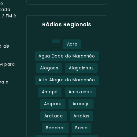
 o
ltada
2.7 FM
é
Rádios Regionais
Acre
m de
Água Doce do Maranhão
FM
para
Alagoas
Alagoinhas
Alto Alegre do Maranhão
va a
Amapá
Amazonas
Amparo
Aracaju
Arataca
Arraias
Bacabal
Bahia