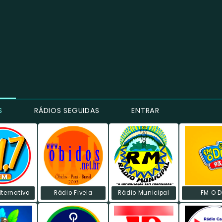
S
RÁDIOS SEGUIDAS
ENTRAR
lternativa
Rádio Fivela
Rádio Municipal
FM O D