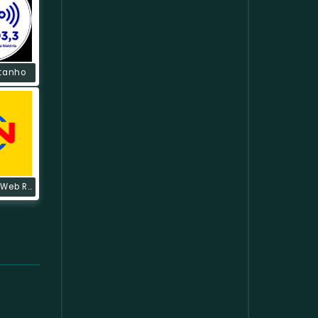
tanho
SuperMega Web Radio