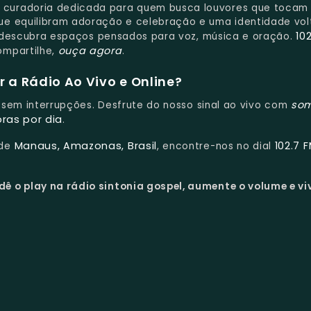
uradoria dedicada para quem busca louvores que tocam
ue equilibram adoração e celebração e uma identidade vo
10
 e descubra espaços pensados para voz, música e oração.
ouça agora
ompartilhe,
.
 a Rádio Ao Vivo e Online?
so
 e sem interrupções. Desfrute do nosso sinal ao vivo com
oras por dia
.
Manaus, Amazonas, Brasil
102.7 
 de
, encontre-nos no dial
dê o play na rádio sintonia gospel, aumente o volume e vi