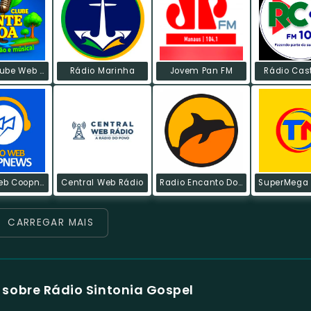
Rádio Clube Web De Fonte Boa
Rádio Marinha
Jovem Pan FM
Rádio Cas
Rádio Web Coopnews
Central Web Rádio
Radio Encanto Do Rio
CARREGAR MAIS
sobre Rádio Sintonia Gospel