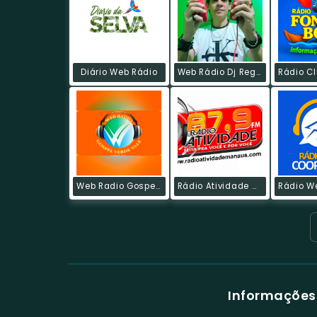
Diário Web Rádio
Web Rádio Dj Reginaldo Fontinele
Web Radio Gospel Verde Vale
Rádio Atividade Manaus
Informações 