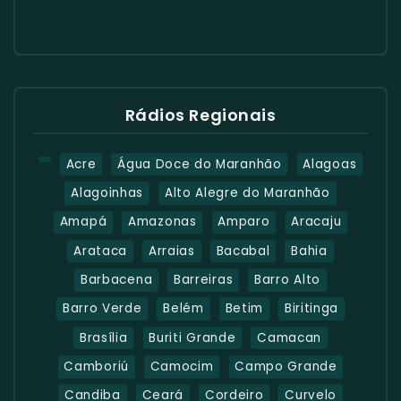
Rádios Regionais
Acre
Água Doce do Maranhão
Alagoas
Alagoinhas
Alto Alegre do Maranhão
Amapá
Amazonas
Amparo
Aracaju
Arataca
Arraias
Bacabal
Bahia
Barbacena
Barreiras
Barro Alto
Barro Verde
Belém
Betim
Biritinga
Brasília
Buriti Grande
Camacan
Camboriú
Camocim
Campo Grande
Candiba
Ceará
Cordeiro
Curvelo