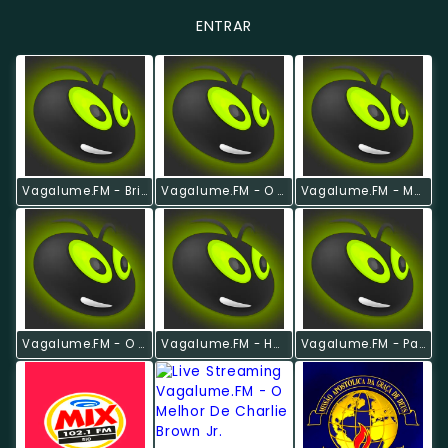
ENTRAR
Vagalume.FM - Britpop
Vagalume.FM - O Melhor De Nirvana
Vagalume.FM - Músicas Para Jantar A Dois
Vagalume.FM - O Melhor De Bob Marley
Vagalume.FM - Hardcore & Metalcore
Vagalume.FM - Para Malhar