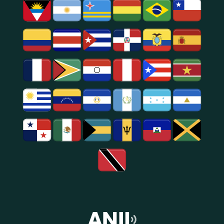
Popular,
Cultural.
Notícias
E
Entretenimento
Na
Região
De
São
Paulo.