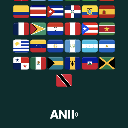
E
Entretenimento
Na
Região
De
São
Paulo.