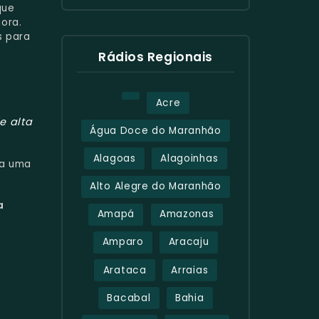
que
ora.
s para
Rádios Regionais
Acre
e alta
Água Doce do Maranhão
Alagoas
Alagoinhas
a uma
Alto Alegre do Maranhão
a
Amapá
Amazonas
Amparo
Aracaju
Arataca
Arraias
Bacabal
Bahia