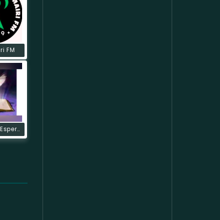
ri FM
Rádio Nova Esperança FM