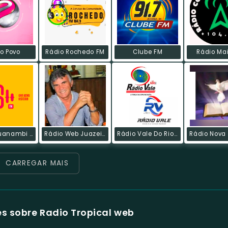
o Povo
Rádio Rochedo FM
Clube FM
Rádio Mai
Rádio Guanambi FM
Rádio Web Juazeiro
Rádio Vale Do Rio Grande
CARREGAR MAIS
s sobre Radio Tropical web