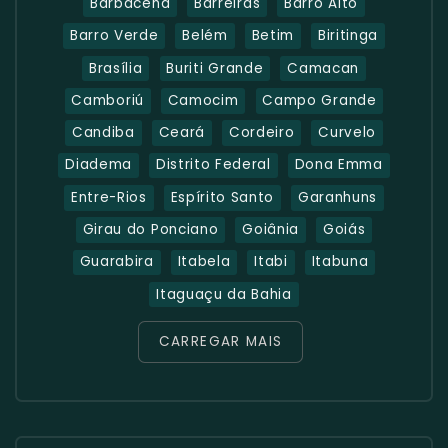
Barbacena
Barreiras
Barro Alto
Barro Verde
Belém
Betim
Biritinga
Brasília
Buriti Grande
Camacan
Camboriú
Camocim
Campo Grande
Candiba
Ceará
Cordeiro
Curvelo
Diadema
Distrito Federal
Dona Emma
Entre-Rios
Espírito Santo
Garanhuns
Girau do Ponciano
Goiânia
Goiás
Guarabira
Itabela
Itabi
Itabuna
Itaguaçu da Bahia
CARREGAR MAIS