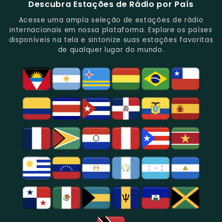
Descubra Estações de Rádio por País
Novidades
Entretenimento.
Paulo,
Uma
Cobertura
Famosa
Do
Oferecendo
Referência
De
Por
Acesse uma ampla seleção de estações de rádio
Gênero.
Uma
No
Eventos
Sua
internacionais em nossa plataforma. Explore os países
Rica
Jornalismo
Esportivos,
Programação
disponíveis na tela e sintonize suas estações favoritas
Programação
Em
Especialmente
De
de qualquer lugar do mundo.
Musical
São
Futebol.
Música
E
Paulo.
Popular,
Cultural.
Notícias
E
Entretenimento
Na
Região
De
São
Paulo.