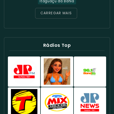
Itaguaçu da Bahia
CARREGAR MAIS
Rádios Top
Rádio
Rádio
Rádio
Jovem
Globo
Band
Pan
98.1
96.1
100.9
FM
FM
FM
Brasil
Brasil