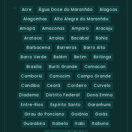
Acre
Água Doce do Maranhão
Alagoas
Alagoinhas
Alto Alegre do Maranhão
Amapá
Amazonas
Amparo
Aracaju
Arataca
Arraias
Bacabal
Bahia
Barbacena
Barreiras
Barro Alto
Barro Verde
Belém
Betim
Biritinga
Brasilia
Buriti Grande
Camacan
Camboriú
Camocim
Campo Grande
Candiba
Ceará
Cordeiro
Curvelo
Diadema
Distrito Federal
Dona Emma
Entre-Rios
Espírito Santo
Garanhuns
Girau do Ponciano
Goiânia
Goiás
Guarabira
Itabela
Itabi
Itabuna