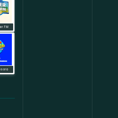
er FM
usora