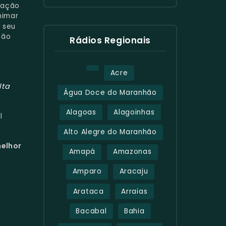
mação
nimar
 seu
São
Rádios Regionais
Acre
lta
Água Doce do Maranhão
Alagoas
Alagoinhas
l
Alto Alegre do Maranhão
melhor
Amapá
Amazonas
Amparo
Aracaju
Arataca
Arraias
Bacabal
Bahia