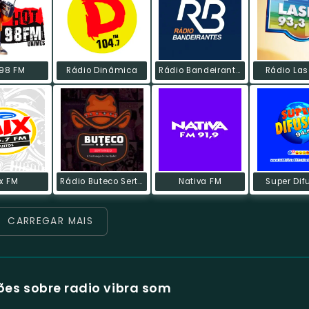
 98 FM
Rádio Dinâmica
Rádio Bandeirantes FM
Rádio Las
x FM
Rádio Buteco Sertanejo
Nativa FM
Super Dif
CARREGAR MAIS
es sobre radio vibra som