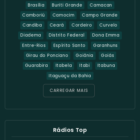
Brasília
Buriti Grande
Camacan
Camboriú
Camocim
Campo Grande
Candiba
Ceará
Cordeiro
Curvelo
Diadema
Distrito Federal
Dona Emma
Entre-Rios
Espírito Santo
Garanhuns
Girau do Ponciano
Goiânia
Goiás
Guarabira
Itabela
Itabi
Itabuna
Itaguaçu da Bahia
CARREGAR MAIS
Rádios Top