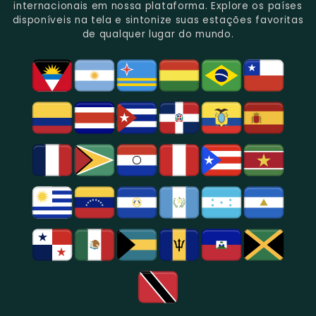
Gênero.
Uma
No
Eventos
Sua
internacionais em nossa plataforma. Explore os países
Rica
Jornalismo
Esportivos,
Programação
disponíveis na tela e sintonize suas estações favoritas
Programação
Em
Especialmente
De
de qualquer lugar do mundo.
Musical
São
Futebol.
Música
E
Paulo.
Popular,
Cultural.
Notícias
E
Entretenimento
Na
Região
De
São
Paulo.