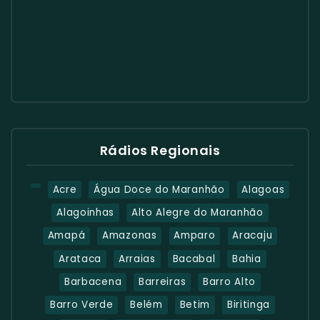
Rádios Regionais
Acre
Água Doce do Maranhão
Alagoas
Alagoinhas
Alto Alegre do Maranhão
Amapá
Amazonas
Amparo
Aracaju
Arataca
Arraias
Bacabal
Bahia
Barbacena
Barreiras
Barro Alto
Barro Verde
Belém
Betim
Biritinga