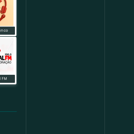
anco
l FM