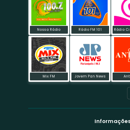
Nossa Rádio
Rádio FM 101
Mix FM
Jovem Pan News
Ant
Informações