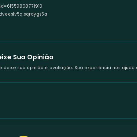
?id=61559808771910
dveeslv5qlsqrdygs5a
eixe Sua Opinião
deixe sua opinião e avaliação. Sua experiência nos ajuda 