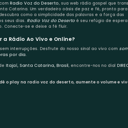
Radio Voz do Deserto
l com
, sua web rádio gospel que tran
nta Catarina. Um verdadeiro oásis de paz e fé, pronto para
 descubra como a simplicidade das palavras e a força das
Radio Voz do Deserto
os seus dias.
é seu refúgio de espera
 Conecte-se e deixe a fé fluir.
 a Rádio Ao Vivo e Online?
som
e sem interrupções. Desfrute do nosso sinal ao vivo com
oras por dia
.
Itajaí, Santa Catarina, Brasil
DIRE
 de
, encontre-nos no dial
dê o play na radio voz do deserto, aumente o volume e viv