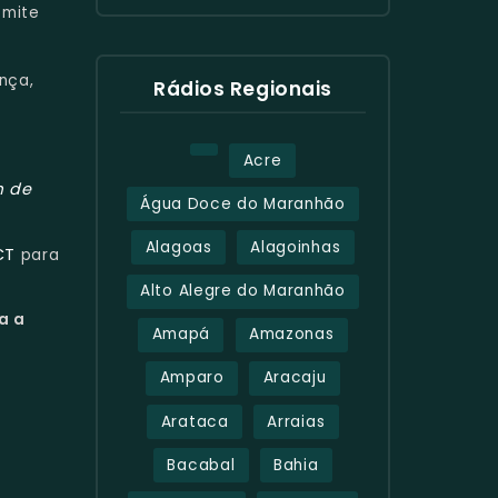
smite
nça,
Rádios Regionais
Acre
 de
Água Doce do Maranhão
Alagoas
Alagoinhas
CT
para
Alto Alegre do Maranhão
a a
Amapá
Amazonas
Amparo
Aracaju
Arataca
Arraias
Bacabal
Bahia