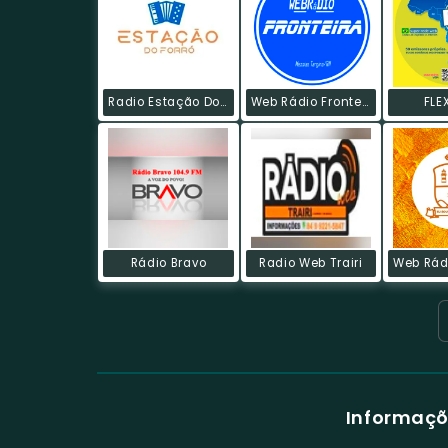
Radio Estação Do Forró Web
Web Rádio Fronteira
FLE
Rádio Bravo
Radio Web Trairi
Informaçõ