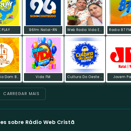
X PLAY
96fm Natal-RN
Web Radio Vida E Paz
Radio 87 FM
Web Rádio Dom Bosco AB
Vida FM
Cultura Do Oeste FM
Jovem Pa
CARREGAR MAIS
es sobre Rádio Web Cristã