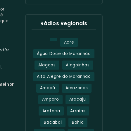
hor
cê
 que
Rádios Regionais
Acre
alta
Água Doce do Maranhão
Alagoas
Alagoinhas
l
,
Alto Alegre do Maranhão
 melhor
Amapá
Amazonas
Amparo
Aracaju
Arataca
Arraias
Bacabal
Bahia