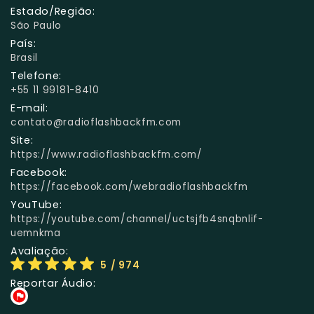
Estado/Região:
São Paulo
País:
Brasil
Telefone:
+55 11 99181-8410
E-mail:
contato@radioflashbackfm.com
Site:
https://www.radioflashbackfm.com/
Facebook:
https://facebook.com/webradioflashbackfm
YouTube:
https://youtube.com/channel/uctsjfb4snqbnlif-
uemnkma
Avaliação:
5
/ 974
Reportar Áudio: