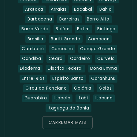
Arataca
Arraias
Bacabal
Bahia
Barbacena
Barreiras
Barro Alto
Barro Verde
Belém
Betim
Biritinga
Brasilia
Buriti Grande
Camacan
Camboriú
Camocim
Campo Grande
Candiba
Ceará
Cordeiro
Curvelo
Diadema
Distrito Federal
Dona Emma
Entre-Rios
Espírito Santo
Garanhuns
Girau do Ponciano
Goiânia
Goiás
Guarabira
Itabela
Itabi
Itabuna
Itaguaçu da Bahia
CARREGAR MAIS