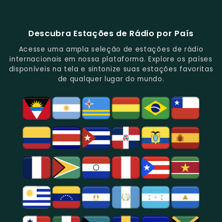
E
De
E
Emissoras
E
Programação
FM
Notícias.
Clássicos
Programas
De
Informações,
Diversificada
Brasil
E
De
São
É
E
-
Descubra Estações de Rádio por País
Novidades
Entretenimento.
Paulo,
Uma
Cobertura
Famosa
Do
Oferecendo
Referência
De
Por
Acesse uma ampla seleção de estações de rádio
Gênero.
Uma
No
Eventos
Sua
internacionais em nossa plataforma. Explore os países
Rica
Jornalismo
Esportivos,
Programação
disponíveis na tela e sintonize suas estações favoritas
Programação
Em
Especialmente
De
de qualquer lugar do mundo.
Musical
São
Futebol.
Música
E
Paulo.
Popular,
Cultural.
Notícias
E
Entretenimento
Na
Região
De
São
Paulo.