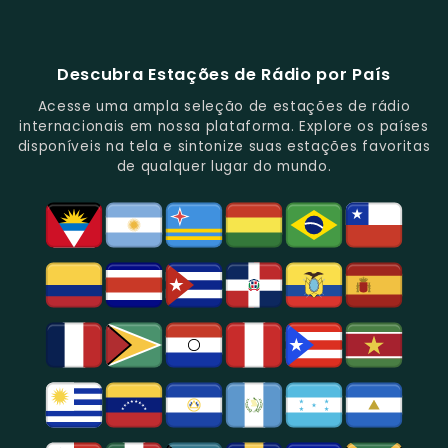
Música
Repleta
Popular
Principais
Notícias
Sua
88.1
E
De
E
Emissoras
E
Programação
FM
Notícias.
Clássicos
Programas
De
Informações,
Diversificada
Brasil
E
De
São
É
E
-
Descubra Estações de Rádio por País
Novidades
Entretenimento.
Paulo,
Uma
Cobertura
Famosa
Do
Oferecendo
Referência
De
Por
Acesse uma ampla seleção de estações de rádio
Gênero.
Uma
No
Eventos
Sua
internacionais em nossa plataforma. Explore os países
Rica
Jornalismo
Esportivos,
Programação
disponíveis na tela e sintonize suas estações favoritas
Programação
Em
Especialmente
De
de qualquer lugar do mundo.
Musical
São
Futebol.
Música
E
Paulo.
Popular,
Cultural.
Notícias
E
Entretenimento
Na
Região
De
São
Paulo.