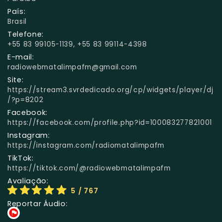
País:
Brasil
Telefone:
+55 83 99105-1139, +55 83 99114-4398
E-mail:
radiowebmatalimpafm@gmail.com
Site:
https://stream3.svrdedicado.org/cp/widgets/player/dj
/?p=8202
Facebook:
https://facebook.com/profile.php?id=100083277821001
Instagram:
https://instagram.com/radiomatalimpafm
TikTok:
https://tiktok.com/@radiowebmatalimpafm
Avaliação:
5
/ 767
Reportar Áudio: