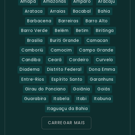
Amapá
Amazonas
Amparo
Aracaju
Arataca
Arraias
Bacabal
Bahia
Barbacena
Barreiras
Barro Alto
Barro Verde
Belém
Betim
Biritinga
Brasilia
Buriti Grande
Camacan
Camboriú
Camocim
Campo Grande
Candiba
Ceará
Cordeiro
Curvelo
Diadema
Distrito Federal
Dona Emma
Entre-Rios
Espírito Santo
Garanhuns
Girau do Ponciano
Goiânia
Goiás
Guarabira
Itabela
Itabi
Itabuna
Itaguaçu da Bahia
CARREGAR MAIS