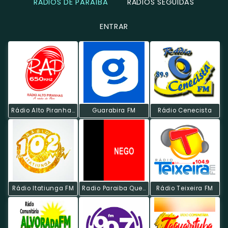
RÁDIOS DE PARAÍBA
RÁDIOS SEGUIDAS
ENTRAR
Rádio Alto Piranhas
Guarabira FM
Rádio Cenecista
Rádio Itatiunga FM
Radio Paraiba Que Eu Amo
Rádio Teixeira FM