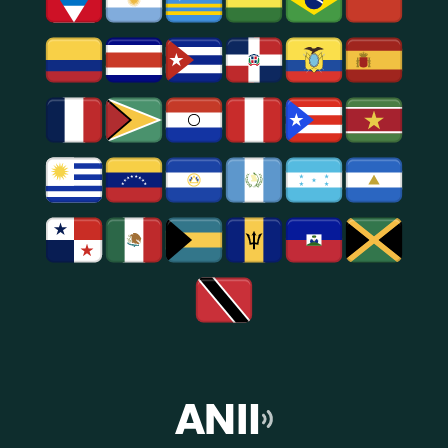
Notícias
E
Entretenimento
Na
Região
De
São
Paulo.