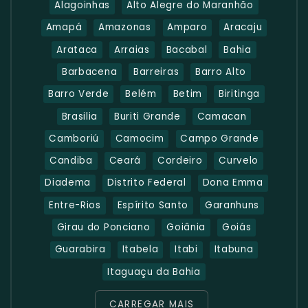
Alagoinhas
Alto Alegre do Maranhão
Amapá
Amazonas
Amparo
Aracaju
Arataca
Arraias
Bacabal
Bahia
Barbacena
Barreiras
Barro Alto
Barro Verde
Belém
Betim
Biritinga
Brasilia
Buriti Grande
Camacan
Camboriú
Camocim
Campo Grande
Candiba
Ceará
Cordeiro
Curvelo
Diadema
Distrito Federal
Dona Emma
Entre-Rios
Espírito Santo
Garanhuns
Girau do Ponciano
Goiânia
Goiás
Guarabira
Itabela
Itabi
Itabuna
Itaguaçu da Bahia
CARREGAR MAIS