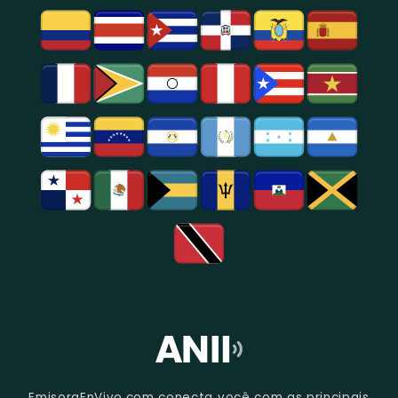
Entretenimento
Na
Região
De
São
Paulo.
EmisoraEnVivo.com conecta você com as principais