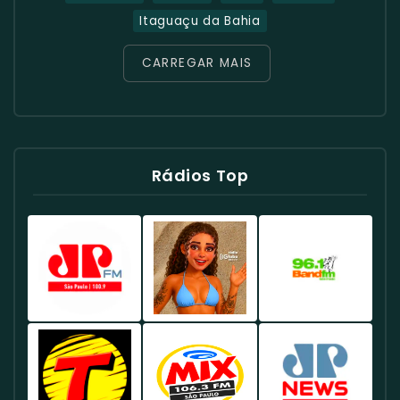
Itaguaçu da Bahia
CARREGAR MAIS
Rádios Top
Rádio
Rádio
Rádio
Jovem
Globo
Band
Pan
98.1
96.1
100.9
FM
FM
FM
Brasil
Brasil