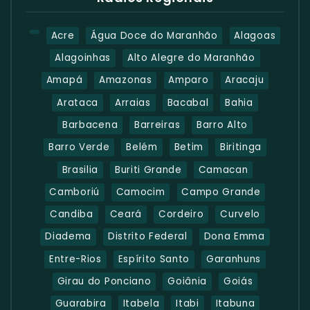
Acre
Água Doce do Maranhão
Alagoas
Alagoinhas
Alto Alegre do Maranhão
Amapá
Amazonas
Amparo
Aracaju
Arataca
Arraias
Bacabal
Bahia
Barbacena
Barreiras
Barro Alto
Barro Verde
Belém
Betim
Biritinga
Brasilia
Buriti Grande
Camacan
Camboriú
Camocim
Campo Grande
Candiba
Ceará
Cordeiro
Curvelo
Diadema
Distrito Federal
Dona Emma
Entre-Rios
Espírito Santo
Garanhuns
Girau do Ponciano
Goiânia
Goiás
Guarabira
Itabela
Itabi
Itabuna