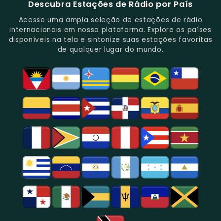
Descubra Estações de Rádio por País
Novidades
Entretenimento.
Paulo,
Uma
Cobertura
Famosa
Do
Oferecendo
Referência
De
Por
Acesse uma ampla seleção de estações de rádio
Gênero.
Uma
No
Eventos
Sua
internacionais em nossa plataforma. Explore os países
Rica
Jornalismo
Esportivos,
Programação
disponíveis na tela e sintonize suas estações favoritas
Programação
Em
Especialmente
De
de qualquer lugar do mundo.
Musical
São
Futebol.
Música
E
Paulo.
Popular,
Cultural.
Notícias
E
Entretenimento
Na
Região
De
São
Paulo.