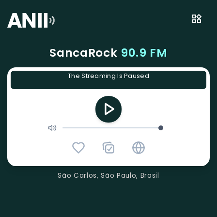
SancaRock
90.9 FM
The Streaming Is Paused
São Carlos, São Paulo, Brasil