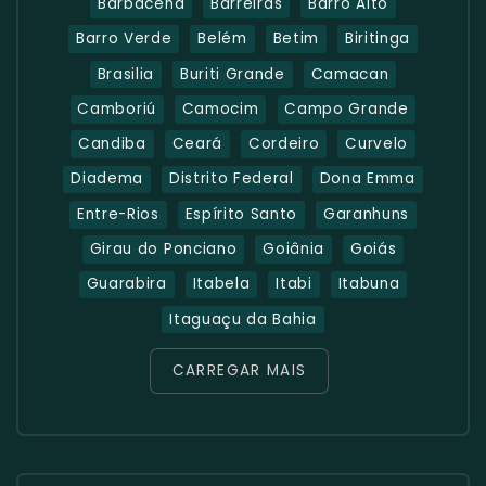
Barbacena
Barreiras
Barro Alto
Barro Verde
Belém
Betim
Biritinga
Brasilia
Buriti Grande
Camacan
Camboriú
Camocim
Campo Grande
Candiba
Ceará
Cordeiro
Curvelo
Diadema
Distrito Federal
Dona Emma
Entre-Rios
Espírito Santo
Garanhuns
Girau do Ponciano
Goiânia
Goiás
Guarabira
Itabela
Itabi
Itabuna
Itaguaçu da Bahia
CARREGAR MAIS