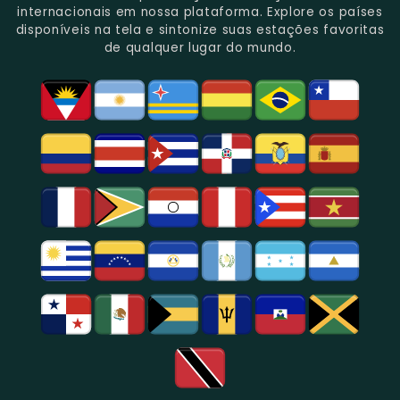
Gênero.
Uma
No
Eventos
Sua
internacionais em nossa plataforma. Explore os países
Rica
Jornalismo
Esportivos,
Programação
disponíveis na tela e sintonize suas estações favoritas
Programação
Em
Especialmente
De
de qualquer lugar do mundo.
Musical
São
Futebol.
Música
E
Paulo.
Popular,
Cultural.
Notícias
E
Entretenimento
Na
Região
De
São
Paulo.