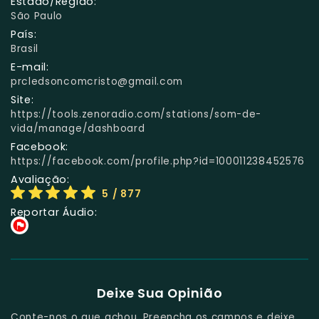
Estado/Região:
São Paulo
País:
Brasil
E-mail:
prcledsoncomcristo@gmail.com
Site:
https://tools.zenoradio.com/stations/som-de-
vida/manage/dashboard
Facebook:
https://facebook.com/profile.php?id=100011238452576
Avaliação:
5
/ 877
Reportar Áudio:
Deixe Sua Opinião
Conte-nos o que achou. Preencha os campos e deixe