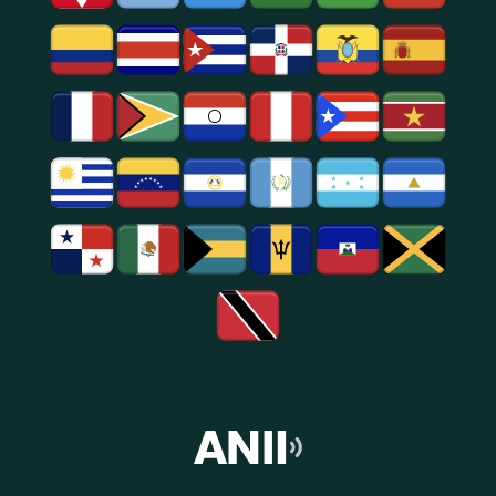
E
Entretenimento
Na
Região
De
São
Paulo.