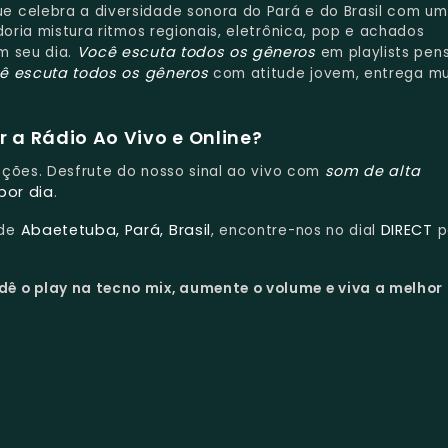
ue celebra a diversidade sonora do Pará e do Brasil com u
doria mistura ritmos regionais, eletrônica, pop e achados
Você escuta todos os gêneros
m seu dia.
em playlists pen
ê escuta todos os gêneros
com atitude jovem, entrega mu
 a Rádio Ao Vivo e Online?
som de alta
upções. Desfrute do nosso sinal ao vivo com
por dia
.
Abaetetuba, Pará, Brasil
DIRECT
 de
, encontre-nos no dial
p
dê o play na tecno mix, aumente o volume e viva a melhor