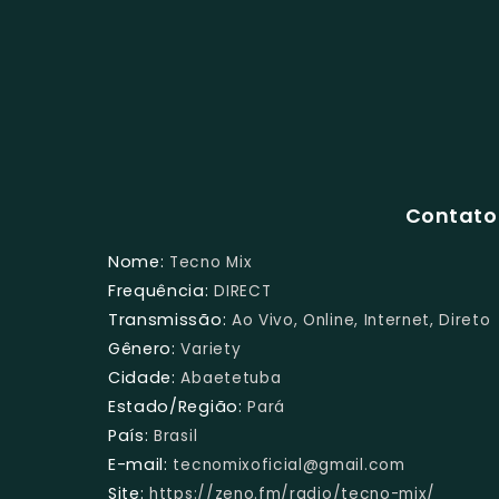
Contato 
Nome:
Tecno Mix
Frequência:
DIRECT
Transmissão:
Ao Vivo, Online, Internet, Direto
Gênero:
Variety
Cidade:
Abaetetuba
Estado/Região:
Pará
País:
Brasil
E-mail:
tecnomixoficial@gmail.com
Site:
https://zeno.fm/radio/tecno-mix/