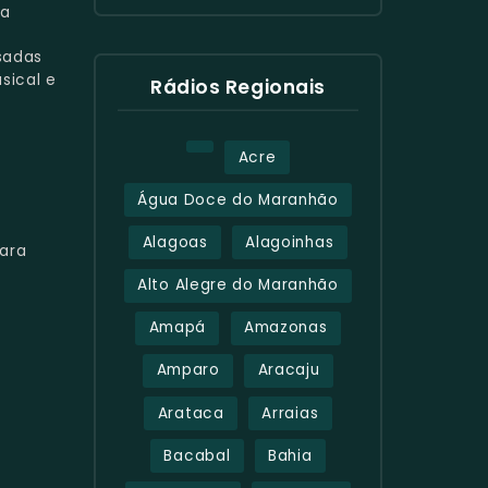
ma
sadas
sical e
Rádios Regionais
Acre
Água Doce do Maranhão
Alagoas
Alagoinhas
ara
Alto Alegre do Maranhão
Amapá
Amazonas
Amparo
Aracaju
Arataca
Arraias
Bacabal
Bahia