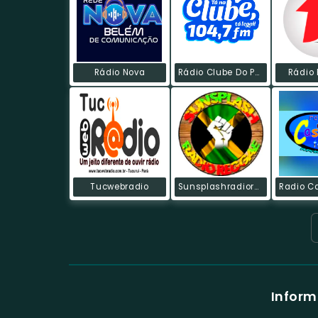
Rádio Nova
Rádio Clube Do Pará
Rádio
Tucwebradio
Sunsplashradioreggae
Inform