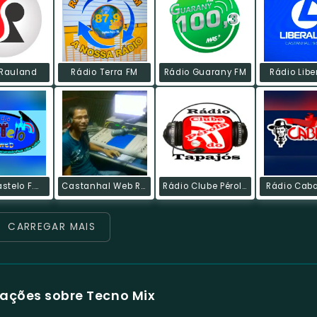
 Rauland
Rádio Terra FM
Rádio Guarany FM
Rádio Libe
Radio Castelo F.WEB
Castanhal Web Radio
Rádio Clube Pérola Do Tapajós
Rádio Cab
CARREGAR MAIS
ações sobre Tecno Mix