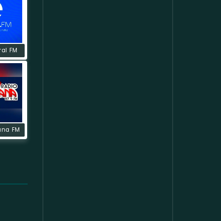
ral FM
ana FM